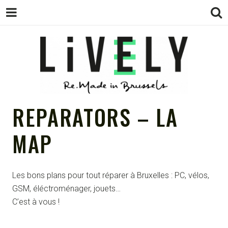
LIVELY – LE
Pour tout savoir de l'économie circulaire
REPARATORS – LA
à Bruxelles, en Belgique et dans le reste
de l'univers
MAP
WEBMAG DE
L'ÉCONOMIE
Les bons plans pour tout réparer à Bruxelles : PC, vélos,
GSM, éléctroménager, jouets…
C’est à vous !
CIRCULAIRE