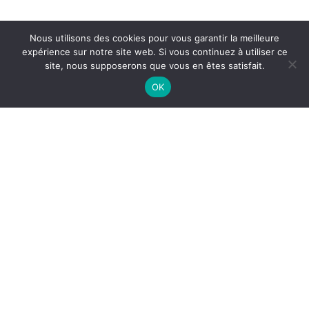
Nous utilisons des cookies pour vous garantir la meilleure
expérience sur notre site web. Si vous continuez à utiliser ce
site, nous supposerons que vous en êtes satisfait.
OK
© 2026 LIVELY - Le WebMag de l'économie circulaire. - Made with love by
Sense Brussels SC
.
Avec le soutien de la Région Bruxelles-Capitale et
du programme
Be.Circular (Lauréat 2019).
Lively - ReMade in Brussels est membre du
Cluster circlemade de