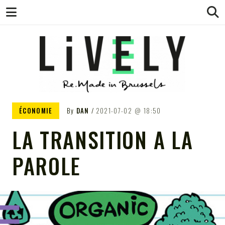
LIVELY – LE
Pour tout savoir de l'économie circulaire
ÉCONOMIE
By
DAN
2021-07-02
18:50
à Bruxelles, en Belgique et dans le reste
de l'univers
LA TRANSITION A LA
WEBMAG DE
PAROLE
L'ÉCONOMIE
CIRCULAIRE