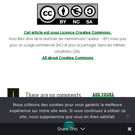
Cet article est sous Licence Creative Commons.
Vous êtes libre de le réutiliser (en mentionnant l’auteur – BY) mais pas
pour un usage commercial (NC) et pour le partager dans les mêmes
conditions (SA).
All about Creative Commons
i
There are no comments
ADD YOURS
Nous utilisons des cookies pour vous garantir la meilleure
expérience sur notre site web. Si vous continuez à utiliser ce
Laisser un commentaire
site, nous supposerons que vous en êtes satisfait.
OK
Share This
Votre adresse e-mail ne sera pas publiée.
Les champs