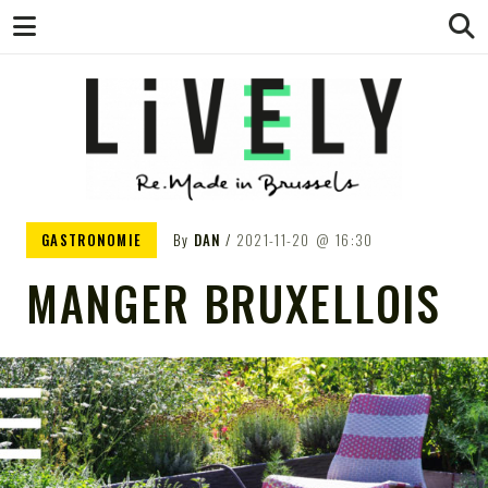
LIVELY – LE
Pour tout savoir de l'économie circulaire
GASTRONOMIE
By
DAN
2021-11-20
16:30
à Bruxelles, en Belgique et dans le reste
de l'univers
MANGER BRUXELLOIS
WEBMAG DE
L'ÉCONOMIE
CIRCULAIRE