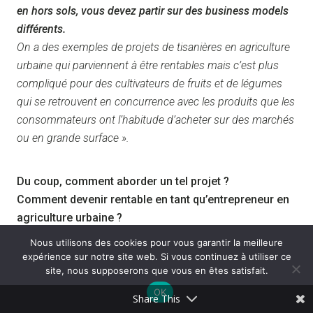
en hors sols, vous devez partir sur des business models
différents.
On a des exemples de projets de tisanières en agriculture
urbaine qui parviennent à être rentables mais c’est plus
compliqué pour des cultivateurs de fruits et de légumes
qui se retrouvent en concurrence avec les produits que les
consommateurs ont l’habitude d’acheter sur des marchés
ou en grande surface ».
Du coup, comment aborder un tel projet ?
Comment devenir rentable en tant qu’entrepreneur en
agriculture urbaine ?
Ce sont là évidemment des questions-clefs pour
Nous utilisons des cookies pour vous garantir la meilleure
lesquelles Caroline a des éléments de réponse
expérience sur notre site web. Si vous continuez à utiliser ce
site, nous supposerons que vous en êtes satisfait.
intéressants.
OK
Share This