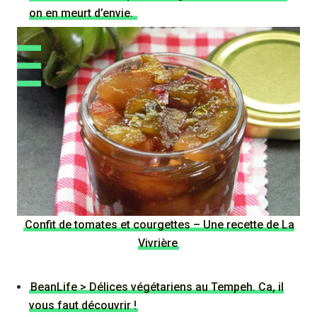
on en meurt d’envie.
Confit de tomates et courgettes – Une recette de La
Vivrière
BeanLife > Délices végétariens au Tempeh. Ca, il
vous faut découvrir !