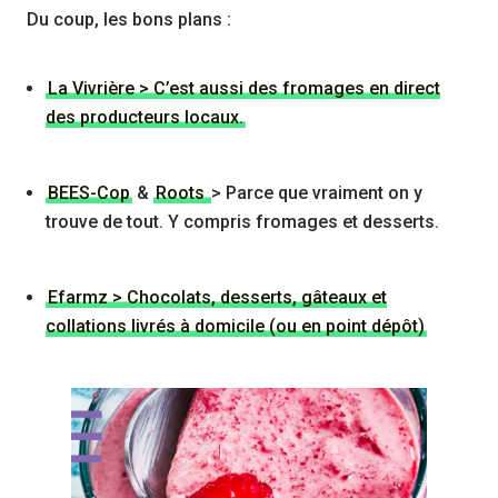
Du coup, les bons plans :
La Vivrière > C’est aussi des fromages en direct
des producteurs locaux.
BEES-Cop
&
Roots
> Parce que vraiment on y
trouve de tout. Y compris fromages et desserts.
Efarmz > Chocolats, desserts, gâteaux et
collations livrés à domicile (ou en point dépôt)