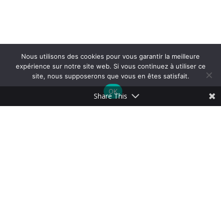
Nous utilisons des cookies pour vous garantir la meilleure
expérience sur notre site web. Si vous continuez à utiliser ce
site, nous supposerons que vous en êtes satisfait.
OK
Share This
© 2026 LIVELY - Le WebMag de l'économie circulaire. - Made with love by