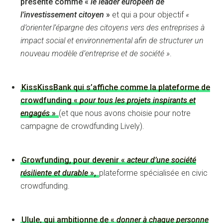
présente comme «
le leader européen de
l’investissement citoyen
»
et qui a pour objectif
«
d’orienter l’épargne des citoyens vers des entreprises à
impact social et environnemental afin de structurer un
nouveau modèle d’entreprise et de société »
.
KissKissBank qui s’affiche comme la plateforme de
crowdfunding «
pour tous les projets inspirants et
engagés
»
(et que nous avons choisie pour notre
campagne de crowdfunding Lively).
Growfunding, pour devenir «
acteur d’une société
résiliente et durable
»,
plateforme spécialisée en civic
crowdfunding.
Ulule, qui ambitionne de «
donner à chaque personne