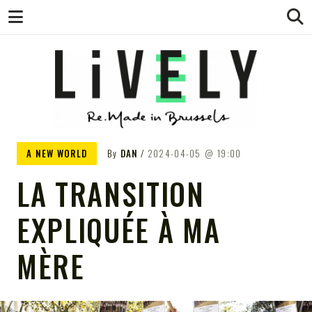
LIVELY – LE
Pour tout savoir de l'économie circulaire
A NEW WORLD
By
DAN
2024-04-05
19:00
à Bruxelles, en Belgique et dans le reste
de l'univers
LA TRANSITION
WEBMAG DE
EXPLIQUÉE À MA
L'ÉCONOMIE
MÈRE
CIRCULAIRE