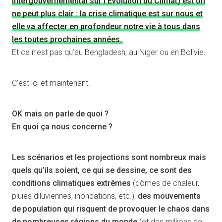
Intergouvernemental sur l’Évolution du Climat) est on
ne peut plus clair : la crise climatique est sur nous et
elle va affecter en profondeur notre vie à tous dans
les toutes prochaines années.
Et ce n’est pas qu’au Bengladesh, au Niger ou en Bolivie.
C’est ici et maintenant.
OK mais on parle de quoi ?
En quoi ça nous concerne ?
Les scénarios et les projections sont nombreux mais
quels qu’ils soient, ce qui se dessine, ce sont des
conditions climatiques extrêmes
(dômes de chaleur,
pluies diluviennes, inondations, etc.),
des mouvements
de population qui risquent de provoquer le chaos dans
de nombreuses régions du monde
(et des millions de