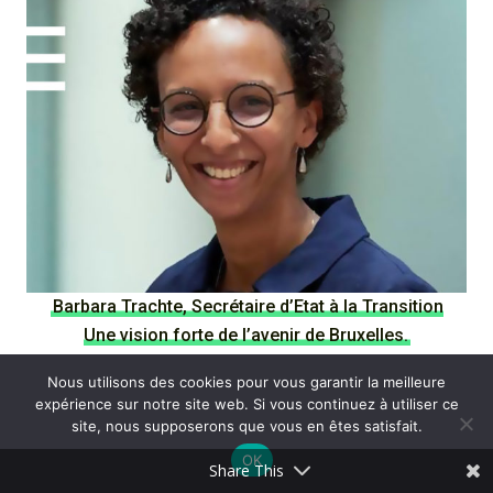
Barbara Trachte, Secrétaire d’Etat à la Transition
Une vision forte de l’avenir de Bruxelles.
Nous utilisons des cookies pour vous garantir la meilleure
expérience sur notre site web. Si vous continuez à utiliser ce
FINALEMENT, LA TRANSITION C’EST
site, nous supposerons que vous en êtes satisfait.
DANS LA TÊTE
OK
Share This